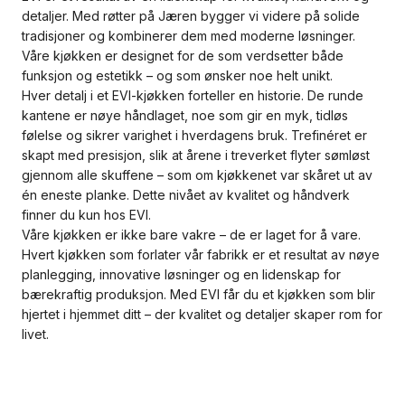
detaljer. Med røtter på Jæren bygger vi videre på solide
tradisjoner og kombinerer dem med moderne løsninger.
Våre kjøkken er designet for de som verdsetter både
funksjon og estetikk – og som ønsker noe helt unikt.
Hver detalj i et EVI-kjøkken forteller en historie. De runde
kantene er nøye håndlaget, noe som gir en myk, tidløs
følelse og sikrer varighet i hverdagens bruk. Trefinéret er
skapt med presisjon, slik at årene i treverket flyter sømløst
gjennom alle skuffene – som om kjøkkenet var skåret ut av
én eneste planke. Dette nivået av kvalitet og håndverk
finner du kun hos EVI.
Våre kjøkken er ikke bare vakre – de er laget for å vare.
Hvert kjøkken som forlater vår fabrikk er et resultat av nøye
planlegging, innovative løsninger og en lidenskap for
bærekraftig produksjon. Med EVI får du et kjøkken som blir
hjertet i hjemmet ditt – der kvalitet og detaljer skaper rom for
livet.